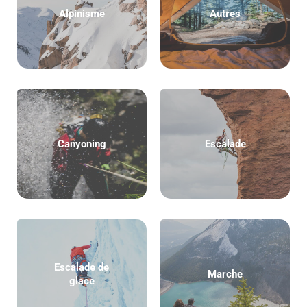
Alpinisme
Autres
Canyoning
Escalade
Escalade de
Marche
glace