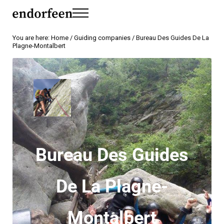
Skip to main content
Skip to header left navigation
Skip to header right navigation
Skip to site footer
Menu
endorfeen
The Media For Sustainable Outdoors.
You are here:
Home
/
Guiding companies
/
Bureau Des Guides De La
Plagne-Montalbert
Bureau Des Guides
De La Plagne-
Montalbert