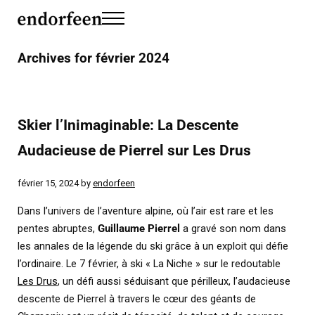
Skip to main content
Skip to header left navigation
Skip to header right navigation
Skip to site footer
Menu
endorfeen
The Media For Sustainable Outdoors.
Archives for février 2024
Skier l’Inimaginable: La Descente
Audacieuse de Pierrel sur Les Drus
février 15, 2024
by
endorfeen
Dans l’univers de l’aventure alpine, où l’air est rare et les
pentes abruptes,
Guillaume Pierrel
a gravé son nom dans
les annales de la légende du ski grâce à un exploit qui défie
l’ordinaire. Le 7 février, à ski « La Niche » sur le redoutable
Les Drus
, un défi aussi séduisant que périlleux, l’audacieuse
descente de Pierrel à travers le cœur des géants de