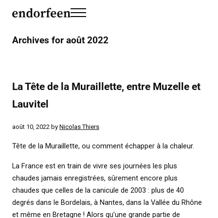
Skip to main content
Skip to header left navigation
Skip to header right navigation
Skip to site footer
Menu
endorfeen
The Media For Sustainable Outdoors.
Archives for août 2022
La Tête de la Muraillette, entre Muzelle et
Lauvitel
août 10, 2022
by
Nicolas Thiers
Tête de la Muraillette, ou comment échapper à la chaleur.
La France est en train de vivre ses journées les plus
chaudes jamais enregistrées, sûrement encore plus
chaudes que celles de la canicule de 2003 : plus de 40
degrés dans le Bordelais, à Nantes, dans la Vallée du Rhône
et même en Bretagne ! Alors qu’une grande partie de